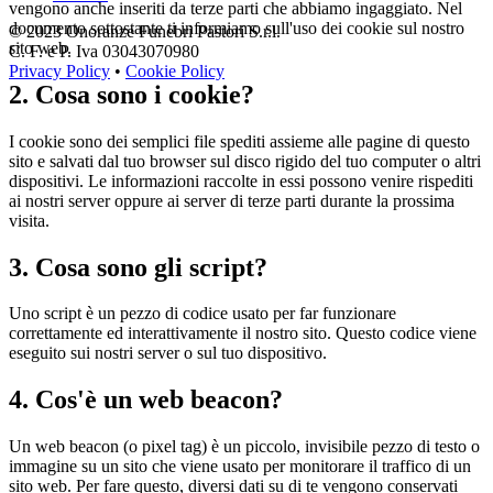
vengono anche inseriti da terze parti che abbiamo ingaggiato. Nel
documento sottostante ti informiamo sull'uso dei cookie sul nostro
© 2023 Onoranze Funebri Pastori S.r.l.
sito web.
C. F. e P. Iva 03043070980
Privacy Policy
•
Cookie Policy
2. Cosa sono i cookie?
I cookie sono dei semplici file spediti assieme alle pagine di questo
sito e salvati dal tuo browser sul disco rigido del tuo computer o altri
dispositivi. Le informazioni raccolte in essi possono venire rispediti
ai nostri server oppure ai server di terze parti durante la prossima
visita.
3. Cosa sono gli script?
Uno script è un pezzo di codice usato per far funzionare
correttamente ed interattivamente il nostro sito. Questo codice viene
eseguito sui nostri server o sul tuo dispositivo.
4. Cos'è un web beacon?
Un web beacon (o pixel tag) è un piccolo, invisibile pezzo di testo o
immagine su un sito che viene usato per monitorare il traffico di un
sito web. Per fare questo, diversi dati su di te vengono conservati