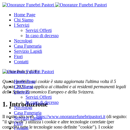
Home Page
Chi Siamo
I Servizi
Servizi Offerti
In caso di decesso
Necrologi
Casa Funeraria
Servizio Lapidi
Fiori
Contatti
Cookie Policy (UE)
Questa politica sui cookie è stata aggiornata l'ultima volta il 5
Home Page
Agosto 2023 e si applica ai cittadini e ai residenti permanenti legali
Chi Siamo
dello Spazio Economico Europeo e della Svizzera.
I Servizi
Servizi Offerti
In caso di decesso
1. Introduzione
Necrologi
Casa Funeraria
Il nostro sito web,
https://www.onoranzefunebripastori.it
(di seguito:
Servizio Lapidi
"il sito web") utilizza i cookie e altre tecnologie correlate (per
Fiori
comodità tutte le tecnologie sono definite "cookie"). I cookie
Contatti