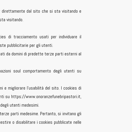
er direttamente dal sito che si sta visitando e
 sta visitando.
es di tracciamento usati per individuare il
te pubblicitarie per gli utenti.
iati da domini di predette terze parti esterni al
ormazioni soul comportamento degli utenti su
 e migliorare l’usabilità del sito. I cookies di
utenti su https://www.onoranzefunebripastori.it,
 degli utenti medesimi.
 terze parti medesime. Pertanto, si invitano gli
estire o disabilitare i cookies pubblicate nelle