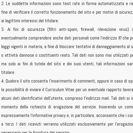
2. Le suddette informazioni sono test rate in forma automatizzata e r
fine di verificare il corretto funzionamento del sito e per motivi di sicure
ai legittimi interessi del titolare.
3. Ai fini di sicurezza (filtri anti-spam, firewall, rilevazione viru
eventualmente comprendere anche dati personali come l’indirizzo IP, che 
leggi vigenti in materia, a fine di bloccare tentativi di danneggiamento al
o attività dannose o costituenti reato. Tali dati non sono mai utilizzati per
ma solo ai fini di tutela del sito e dei suoi utenti, tali informazioni sa
titolare.
4. Qualora il sito consenta l’inserimento di commenti, oppure in caso di spec
la possibilità di inviare il Curriculum Vitae per un eventuale rapporto lavor
alcuni dati identificativi dell’utente, compreso l’indirizzo mail. Tali dati s
momento della richiesta di erogazione del servizio. Inserendo un com
espressamente l’informativa privacy e, in particolare, acconsente che i con
a terzi. I dati ricevuti verranno utilizzati esclusivamente per l’erogazi
necessario per la fornitura del servizio.