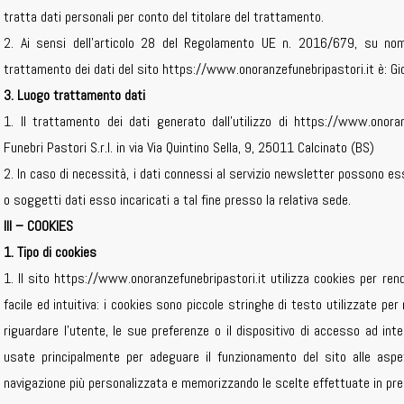
tratta dati personali per conto del titolare del trattamento.
2. Ai sensi dell’articolo 28 del Regolamento UE n. 2016/679, su nomin
trattamento dei dati del sito https://www.onoranzefunebripastori.it è: Gio
3. Luogo trattamento dati
1. Il trattamento dei dati generato dall’utilizzo di https://www.onora
Funebri Pastori S.r.l. in via Via Quintino Sella, 9, 25011 Calcinato (BS)
2. In caso di necessità, i dati connessi al servizio newsletter possono es
o soggetti dati esso incaricati a tal fine presso la relativa sede.
III – COOKIES
1. Tipo di cookies
1. Il sito https://www.onoranzefunebripastori.it utilizza cookies per rend
facile ed intuitiva: i cookies sono piccole stringhe di testo utilizzate p
riguardare l’utente, le sue preferenze o il dispositivo di accesso ad int
usate principalmente per adeguare il funzionamento del sito alle aspet
navigazione più personalizzata e memorizzando le scelte effettuate in pr