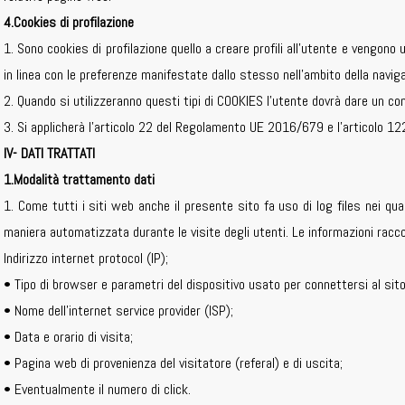
4.Cookies di profilazione
1. Sono cookies di profilazione quello a creare profili all’utente e vengono u
in linea con le preferenze manifestate dallo stesso nell’ambito della naviga
2. Quando si utilizzeranno questi tipi di COOKIES l’utente dovrà dare un co
3. Si applicherà l’articolo 22 del Regolamento UE 2016/679 e l’articolo 122
IV- DATI TRATTATI
1.Modalità trattamento dati
1. Come tutti i siti web anche il presente sito fa uso di log files nei qu
maniera automatizzata durante le visite degli utenti. Le informazioni racc
Indirizzo internet protocol (IP);
• Tipo di browser e parametri del dispositivo usato per connettersi al sito
• Nome dell’internet service provider (ISP);
• Data e orario di visita;
• Pagina web di provenienza del visitatore (referal) e di uscita;
• Eventualmente il numero di click.