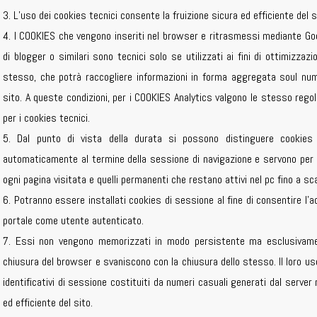
3. L’uso dei cookies tecnici consente la fruizione sicura ed efficiente del s
4. I COOKIES che vengono inseriti nel browser e ritrasmessi mediante Goog
di blogger o similari sono tecnici solo se utilizzati ai fini di ottimizzaz
stesso, che potrà raccogliere informazioni in forma aggregata soul num
sito. A queste condizioni, per i COOKIES Analytics valgono le stesso regol
per i cookies tecnici.
5. Dal punto di vista della durata si possono distinguere cookies
automaticamente al termine della sessione di navigazione e servono per ide
ogni pagina visitata e quelli permanenti che restano attivi nel pc fino a sc
6. Potranno essere installati cookies di sessione al fine di consentire l’
portale come utente autenticato.
7. Essi non vengono memorizzati in modo persistente ma esclusivament
chiusura del browser e svaniscono con la chiusura dello stesso. Il loro us
identificativi di sessione costituiti da numeri casuali generati dal server
ed efficiente del sito.