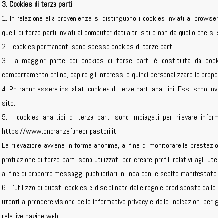
3. Cookies di terze parti
1. In relazione alla provenienza si distinguono i cookies inviati al brows
quelli di terze parti inviati al computer dati altri siti e non da quello che si
2. I cookies permanenti sono spesso cookies di terze parti.
3. La maggior parte dei cookies di terse parti è costituita da cooki
comportamento online, capire gli interessi e quindi personalizzare le propos
4. Potranno essere installati cookies di terze parti analitici. Essi sono inv
sito.
5. I cookies analitici di terze parti sono impiegati per rilevare inf
https://www.onoranzefunebripastori.it.
La rilevazione avviene in forma anonima, al fine di monitorare le prestazioni
profilazione di terze parti sono utilizzati per creare profili relativi agli 
al fine di proporre messaggi pubblicitari in linea con le scelte manifestate
6. L’utilizzo di questi cookies è disciplinato dalle regole predisposte dalle
utenti a prendere visione delle informative privacy e delle indicazioni per g
relative pagine web.