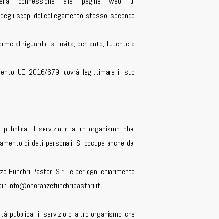
ella connessione alle pagine web di
 degli scopi del collegamento stesso, secondo
rme al riguardo, si invita, pertanto, l’utente a
lamento UE 2016/679, dovrà legittimare il suo
à pubblica, il servizio o altro organismo che,
tamento di dati personali. Si occupa anche dei
e Funebri Pastori S.r.l. e per ogni chiarimento
mail: info@onoranzefunebripastori.it
ità pubblica, il servizio o altro organismo che