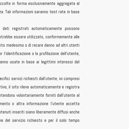
accolte in forma esclusivamente aggregata al
zza. Tali informazioni saranno test rate in base
s) i dati registrati automaticamente possono
potrebbe essere utilizzato, conformemente alle
 sito medesimo o di recare danno ad altri utenti
 l’identificazione o la profilazione dell’utente,
ranno usate in base ai legittimi interessi del
ifici servizi richiesti dall’utente, ivi compresi
ativo, il sito rileva automaticamente e registra
i intendono volontariamente forniti dall’utente al
mento o altra informazione l’utente accetta
tenuti inseriti siano liberamente diffusi anche
one del servizio richiesto e per il solo tempo