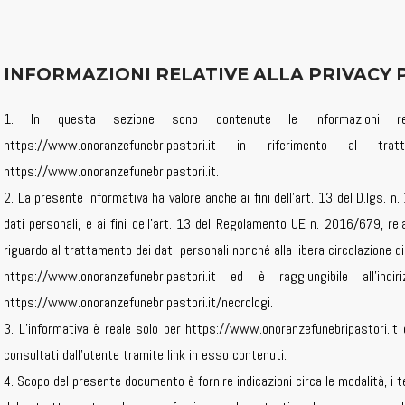
INFORMAZIONI RELATIVE ALLA PRIVACY P
1. In questa sezione sono contenute le informazioni re
https://www.onoranzefunebripastori.it in riferimento al 
https://www.onoranzefunebripastori.it.
2. La presente informativa ha valore anche ai fini dell’art. 13 del D.lgs. 
dati personali, e ai fini dell’art. 13 del Regolamento UE n. 2016/679, rel
riguardo al trattamento dei dati personali nonché alla libera circolazione di
https://www.onoranzefunebripastori.it ed è raggiungibile all’indi
https://www.onoranzefunebripastori.it/necrologi.
3. L’informativa è reale solo per https://www.onoranzefunebripastori.it
consultati dall’utente tramite link in esso contenuti.
4. Scopo del presente documento è fornire indicazioni circa le modalità, i te