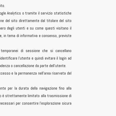
ito.
le Analytics o tramite il servizio statistiche
ione del sito direttamente dal titolare del sito
ero degli utenti e su come questi visitano il
e, in tema di informativa e consenso, previste
 temporanei di sessione che si cancellano
ntificare l’utente e quindi evitare il login ad
adenza o cancellazione da parte dell’utente.
accesso e la permanenza nell’area riservata del
e per la durata della navigazione fino alla
o è strettamente limitato alla trasmissione di
 necessari per consentire l’esplorazione sicura