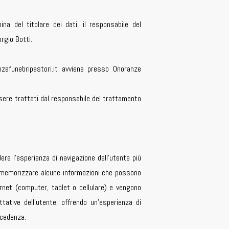
a del titolare dei dati, il responsabile del
rgio Botti.
nzefunebripastori.it avviene presso Onoranze
sere trattati dal responsabile del trattamento
ere l’esperienza di navigazione dell’utente più
er memorizzare alcune informazioni che possono
ernet (computer, tablet o cellulare) e vengono
tative dell’utente, offrendo un’esperienza di
ecedenza.