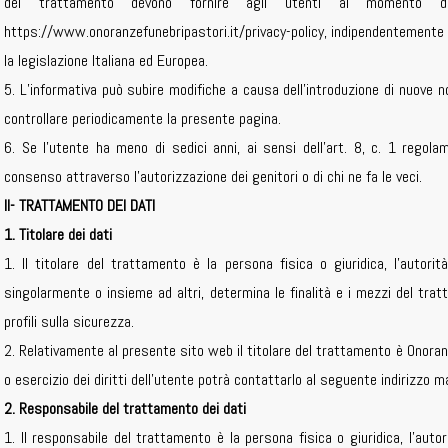
del trattamento devono fornire agli utenti al momento d
https://www.onoranzefunebripastori.it/privacy-policy, indipendentemente
la legislazione Italiana ed Europea.
5. L’informativa può subire modifiche a causa dell’introduzione di nuove no
controllare periodicamente la presente pagina.
6. Se l’utente ha meno di sedici anni, ai sensi dell’art. 8, c. 1 rego
consenso attraverso l’autorizzazione dei genitori o di chi ne fa le veci.
II- TRATTAMENTO DEI DATI
1. Titolare dei dati
1. Il titolare del trattamento è la persona fisica o giuridica, l’autorit
singolarmente o insieme ad altri, determina le finalità e i mezzi del trat
profili sulla sicurezza.
2. Relativamente al presente sito web il titolare del trattamento è Onoranz
o esercizio dei diritti dell’utente potrà contattarlo al seguente indirizzo 
2. Responsabile del trattamento dei dati
1. Il responsabile del trattamento è la persona fisica o giuridica, l’autor