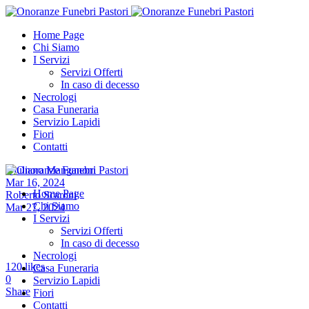
Home Page
Chi Siamo
I Servizi
Servizi Offerti
In caso di decesso
Necrologi
Casa Funeraria
Servizio Lapidi
Fiori
Contatti
Giuliano Manganoni
Mar 16, 2024
Home Page
Roberto Scaroni
Chi Siamo
Mar 27, 2024
I Servizi
Servizi Offerti
In caso di decesso
Necrologi
120
likes
Casa Funeraria
0
Servizio Lapidi
Share
Fiori
Contatti