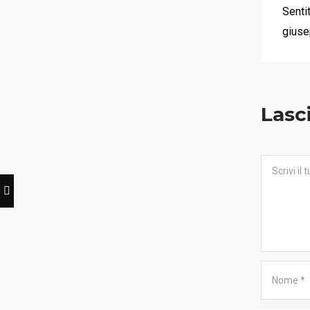
Senti
Servizio Lapidi
giuse
Fiori
Contatti
Lasc
© 2023 Onoranze Funebri Pastori S.r.l.
C. F. e P. Iva 03043070980
Privacy Policy
•
Cookie Policy