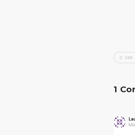
Home Page
500
Chi Siamo
I Servizi
1 C
Necrologi
La
Casa Funeraria
Ma