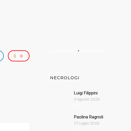
Cookie Policy
Cookie Policy
•
0
NECROLOGI
Luigi Filippini
3 Agosto 2026
6
Paolina Ragnoli
27 Luglio 2026
1