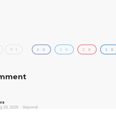
1
0
0
0
0
omment
ura
g 29, 2026
Rispondi