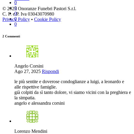
0
0
© 2023 Onoranze Funebri Pastori S.r.l.
0
C. F. e P. Iva 03043070980
0
Privacy Policy
•
Cookie Policy
0
2 Commenti
Angelo Corsini
Ago 27, 2025
Rispondi
le più sentite e doverose condoglianze a luigi, a leonardo e
alle rispettive famiglie.
già colpiti da sì tanto dolore, vi siamo vicini con la preghiera e
la simpatia.
angelo e alessandra corsini
Lorenzo Mendini