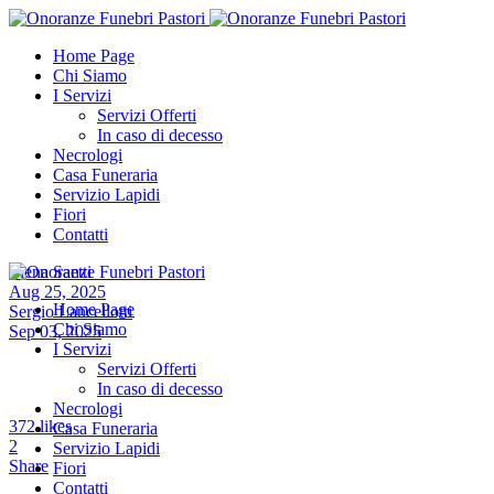
Home Page
Chi Siamo
I Servizi
Servizi Offerti
In caso di decesso
Necrologi
Casa Funeraria
Servizio Lapidi
Fiori
Contatti
Elena Saetti
Aug 25, 2025
Home Page
Sergio Lancellotti
Chi Siamo
Sep 03, 2025
I Servizi
Servizi Offerti
In caso di decesso
Necrologi
372
likes
Casa Funeraria
2
Servizio Lapidi
Share
Fiori
Contatti