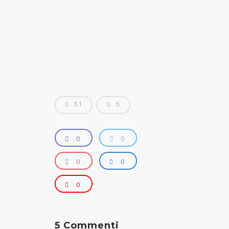
Home Page
Chi Siamo
I Servizi
51
5
Necrologi
Casa Funeraria
0
0
Servizio Lapidi
0
0
Fiori
0
Contatti
5 Commenti