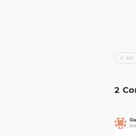
Home Page
497
Chi Siamo
I Servizi
2 C
Necrologi
Gi
Casa Funeraria
Mag