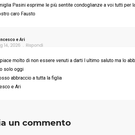
miglia Pasini esprime le più sentite condoglianze a voi tutti per l
ostro caro Fausto
ncesco e Ari
g 14, 2026
Rispondi
spiace molto di non essere venuti a darti l ultimo saluto ma lo a
o solo oggi
sso abbraccio a tutta la figlia
esco e Ari
ia un commento