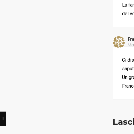
La fa
Servizio Lapidi
del v
Fiori
Fra
Contatti
Ma
Ci di
saput
© 2023 Onoranze Funebri Pastori S.r.l.
C. F. e P. Iva 03043070980
Un gro
Privacy Policy
•
Cookie Policy
Franc
Lasc