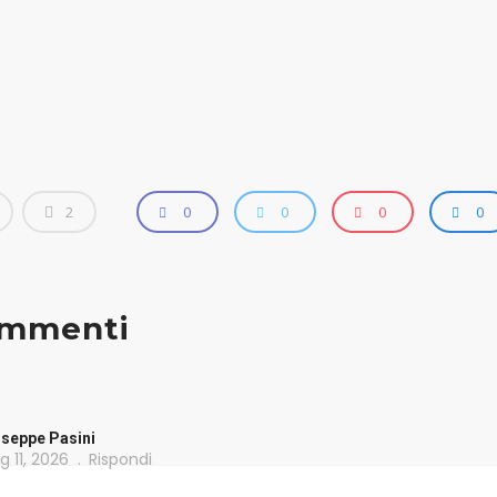
2
0
0
0
0
ommenti
useppe Pasini
 11, 2026
Rispondi