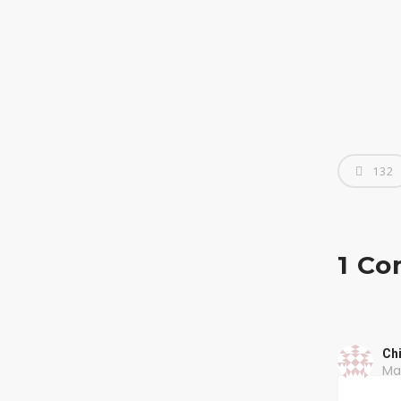
Home Page
132
Chi Siamo
I Servizi
1 C
Necrologi
Chi
Casa Funeraria
Ma