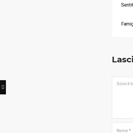
Senti
Servizio Lapidi
Fiori
Famig
Contatti
Lasc
© 2023 Onoranze Funebri Pastori S.r.l.
C. F. e P. Iva 03043070980
Privacy Policy
•
Cookie Policy