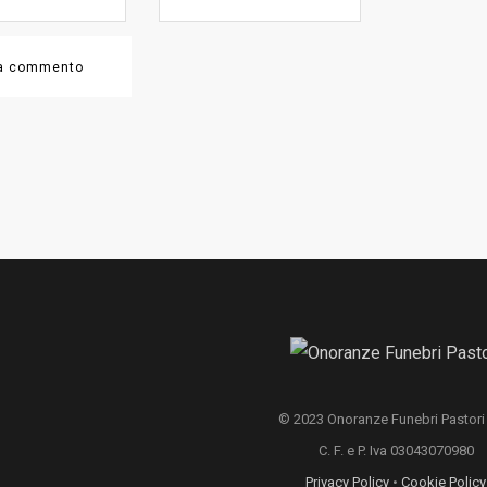
© 2023 Onoranze Funebri Pastori S
C. F. e P. Iva 03043070980
Privacy Policy
•
Cookie Policy