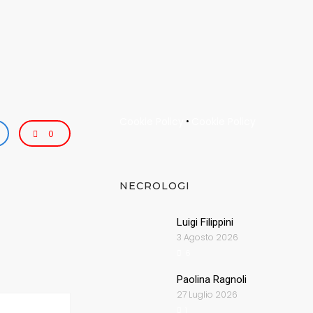
Cookie Policy
Cookie Policy
•
0
NECROLOGI
Luigi Filippini
3 Agosto 2026
6
Paolina Ragnoli
27 Luglio 2026
1