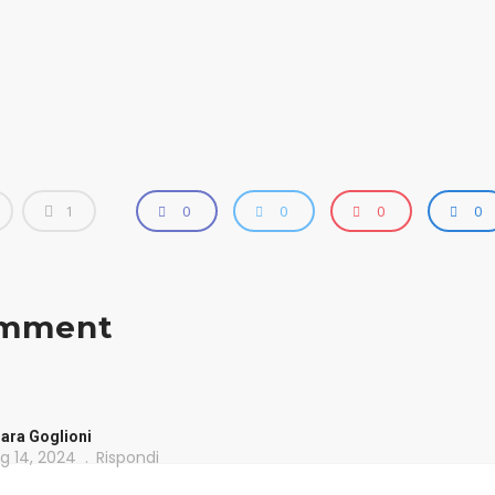
1
0
0
0
0
omment
ara Goglioni
g 14, 2024
Rispondi