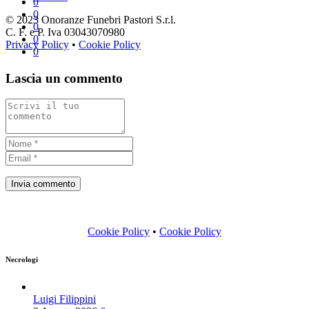
0
0
© 2023 Onoranze Funebri Pastori S.r.l.
0
C. F. e P. Iva 03043070980
0
Privacy Policy
•
Cookie Policy
0
Lascia un commento
Cookie Policy
•
Cookie Policy
Necrologi
Luigi Filippini