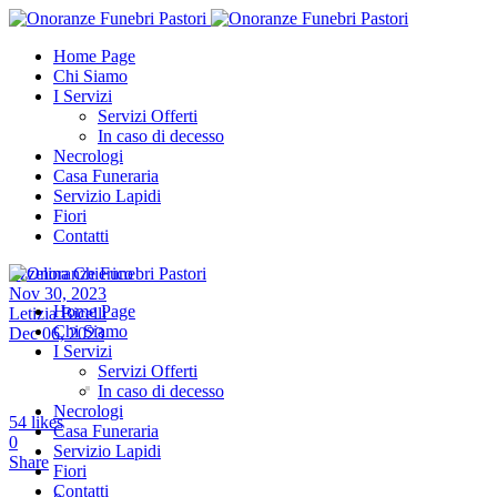
Home Page
Chi Siamo
I Servizi
Servizi Offerti
In caso di decesso
Necrologi
Casa Funeraria
Servizio Lapidi
Fiori
Contatti
Ezzelina Chierico
Nov 30, 2023
Home Page
Letizia Bicelli
Chi Siamo
Dec 06, 2023
I Servizi
Servizi Offerti
In caso di decesso
Necrologi
54
likes
Casa Funeraria
0
Servizio Lapidi
Share
Fiori
Contatti